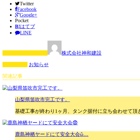
Twitter
Facebook
Google+
Pocket
B!
はてブ
LINE
この記事を書いた人
株式会社神和建設
カテゴリー
お知らせ
関連記事
山梨県笛吹市完工です。
基礎工事が終わり1ヶ月、タンク据付に立ち会わせて頂
鹿島神栖ヤードにて安全大会ὢ…