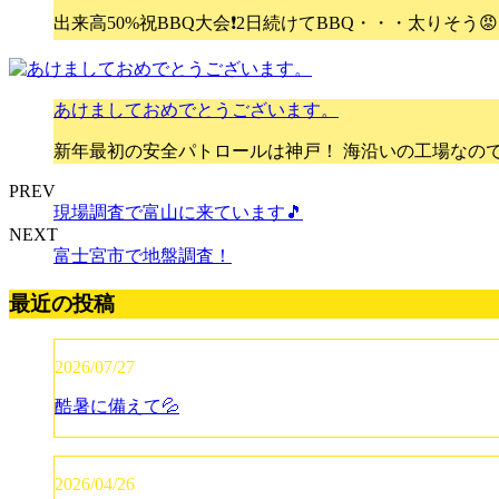
出来高50%祝BBQ大会❗2日続けてBBQ・・・太りそう
あけましておめでとうございます。
新年最初の安全パトロールは神戸！ 海沿いの工場なので
PREV
現場調査で富山に来ています🎵
NEXT
富士宮市で地盤調査！
最近の投稿
2026/07/27
酷暑に備えて💦
2026/04/26