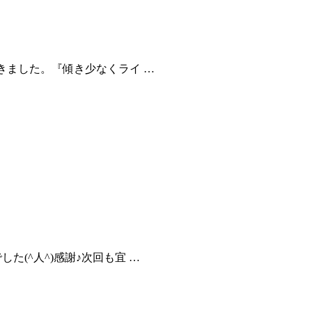
きました。『傾き少なくライ …
(^人^)感謝♪次回も宜 …