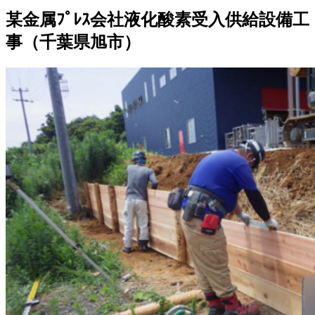
某金属ﾌﾟﾚｽ会社液化酸素受入供給設備工
事（千葉県旭市）