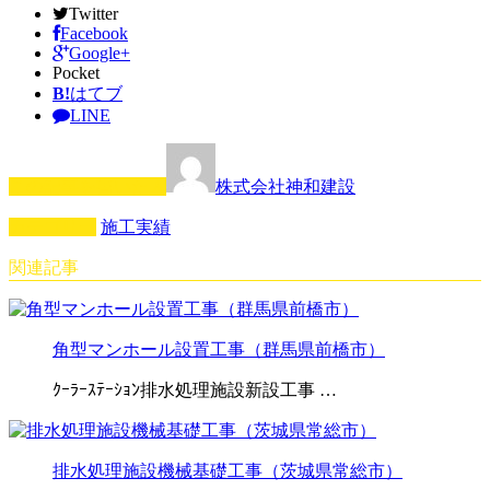
Twitter
Facebook
Google+
Pocket
B!
はてブ
LINE
この記事を書いた人
株式会社神和建設
カテゴリー
施工実績
関連記事
角型マンホール設置工事（群馬県前橋市）
ｸｰﾗｰｽﾃｰｼｮﾝ排水処理施設新設工事 …
排水処理施設機械基礎工事（茨城県常総市）